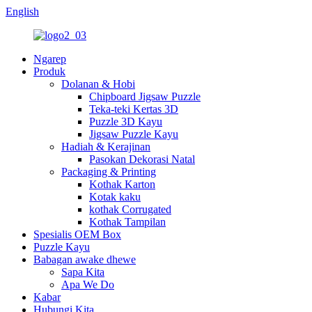
English
Ngarep
Produk
Dolanan & Hobi
Chipboard Jigsaw Puzzle
Teka-teki Kertas 3D
Puzzle 3D Kayu
Jigsaw Puzzle Kayu
Hadiah & Kerajinan
Pasokan Dekorasi Natal
Packaging & Printing
Kothak Karton
Kotak kaku
kothak Corrugated
Kothak Tampilan
Spesialis OEM Box
Puzzle Kayu
Babagan awake dhewe
Sapa Kita
Apa We Do
Kabar
Hubungi Kita