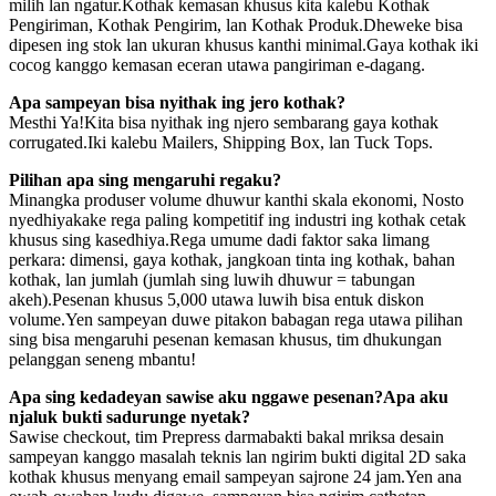
milih lan ngatur.Kothak kemasan khusus kita kalebu Kothak
Pengiriman, Kothak Pengirim, lan Kothak Produk.Dheweke bisa
dipesen ing stok lan ukuran khusus kanthi minimal.Gaya kothak iki
cocog kanggo kemasan eceran utawa pangiriman e-dagang.
Apa sampeyan bisa nyithak ing jero kothak?
Mesthi Ya!Kita bisa nyithak ing njero sembarang gaya kothak
corrugated.Iki kalebu Mailers, Shipping Box, lan Tuck Tops.
Pilihan apa sing mengaruhi regaku?
Minangka produser volume dhuwur kanthi skala ekonomi, Nosto
nyedhiyakake rega paling kompetitif ing industri ing kothak cetak
khusus sing kasedhiya.Rega umume dadi faktor saka limang
perkara: dimensi, gaya kothak, jangkoan tinta ing kothak, bahan
kothak, lan jumlah (jumlah sing luwih dhuwur = tabungan
akeh).Pesenan khusus 5,000 utawa luwih bisa entuk diskon
volume.Yen sampeyan duwe pitakon babagan rega utawa pilihan
sing bisa mengaruhi pesenan kemasan khusus, tim dhukungan
pelanggan seneng mbantu!
Apa sing kedadeyan sawise aku nggawe pesenan?Apa aku
njaluk bukti sadurunge nyetak?
Sawise checkout, tim Prepress darmabakti bakal mriksa desain
sampeyan kanggo masalah teknis lan ngirim bukti digital 2D saka
kothak khusus menyang email sampeyan sajrone 24 jam.Yen ana