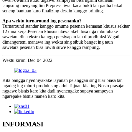
owah-owahan kudu digawe, sampeyan bisa ngirim cathetan
langsung menyang tim Prepress liwat kaca bukti lan padha bakal
seneng bantuan karo finalizing desain kanggo printing.
Apa wektu turnaround ing pesenanku?
Turnaround standar kanggo umume pesenan kemasan khusus sekitar
12 dina kerja.Pesenan khusus utawa akeh bisa uga mbutuhake
sawetara dina ekstra kanggo persiyapan lan diprodhuksi.Wigati
dimangerteni manawa ing wektu sing sibuk banget ing taun
sawetara pesenan bisa luwih suwe kanggo rampung.
Wektu kirim: Dec-04-2022
Kita bangga nyedhiyakake layanan pelanggan sing luar biasa lan
ngadeg ing mburi produk sing adol.Tujuan kita ing Nosto prasaja:
nggawe bisnis karo kita dadi nyenengake supaya sampeyan
ngarepake bisnis maneh karo kita.
INFORMASI