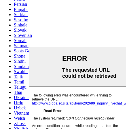
Persian
Punjabi
Serbian
Sesotho
Sinhala
Slovak
Slovenian
Somali
Samoan
Scots Gaelic
Shona
Sindhi
Sundanese
Swahili
Tajik
Tamil
Telugu
Thai
Ukrainian
Urdu
Uzbek
Vietnamese
Welsh
Xhosa
Yiddish