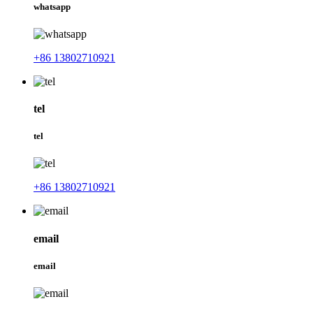
whatsapp
+86 13802710921
tel
tel
+86 13802710921
email
email