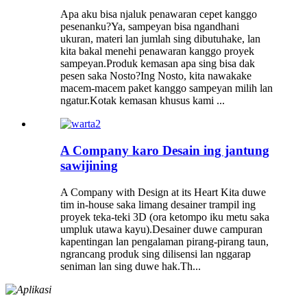
Apa aku bisa njaluk penawaran cepet kanggo
pesenanku?Ya, sampeyan bisa ngandhani
ukuran, materi lan jumlah sing dibutuhake, lan
kita bakal menehi penawaran kanggo proyek
sampeyan.Produk kemasan apa sing bisa dak
pesen saka Nosto?Ing Nosto, kita nawakake
macem-macem paket kanggo sampeyan milih lan
ngatur.Kotak kemasan khusus kami ...
A Company karo Desain ing jantung
sawijining
A Company with Design at its Heart Kita duwe
tim in-house saka limang desainer trampil ing
proyek teka-teki 3D (ora ketompo iku metu saka
umpluk utawa kayu).Desainer duwe campuran
kapentingan lan pengalaman pirang-pirang taun,
ngrancang produk sing dilisensi lan nggarap
seniman lan sing duwe hak.Th...