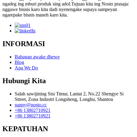
ngadeg ing mburi produk sing adol.Tujuan kita ing Nosto prasaja:
nggawe bisnis karo kita dadi nyenengake supaya sampeyan
ngarepake bisnis maneh karo kita.
INFORMASI
Babagan awake dhewe
Blog
Apa We Do
Hubungi Kita
Salah sawijining Sisi Timur, Lantai 2, No.22 Shengye Si
Street, Zona Industri Longsheng, Longhu, Shantou
sunny@nosto.cc
+86 13802710921
+86 13802710921
KEPATUHAN