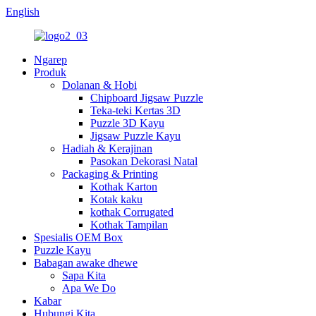
English
Ngarep
Produk
Dolanan & Hobi
Chipboard Jigsaw Puzzle
Teka-teki Kertas 3D
Puzzle 3D Kayu
Jigsaw Puzzle Kayu
Hadiah & Kerajinan
Pasokan Dekorasi Natal
Packaging & Printing
Kothak Karton
Kotak kaku
kothak Corrugated
Kothak Tampilan
Spesialis OEM Box
Puzzle Kayu
Babagan awake dhewe
Sapa Kita
Apa We Do
Kabar
Hubungi Kita