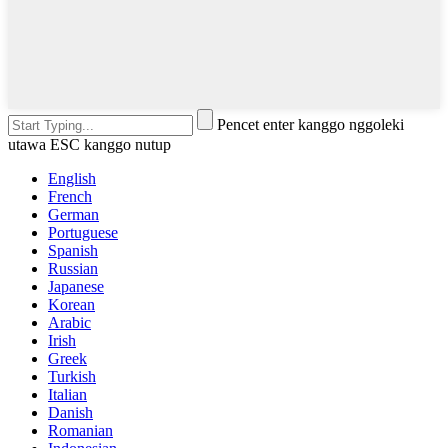
Pencet enter kanggo nggoleki
utawa ESC kanggo nutup
English
French
German
Portuguese
Spanish
Russian
Japanese
Korean
Arabic
Irish
Greek
Turkish
Italian
Danish
Romanian